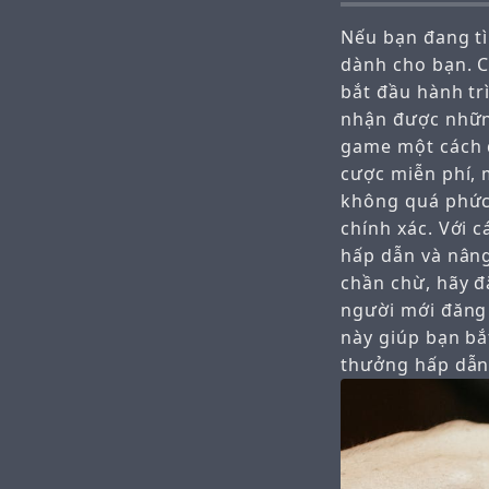
Nếu bạn đang tì
dành cho bạn. C
bắt đầu hành tr
nhận được những
game một cách 
cược miễn phí, 
không quá phức 
chính xác. Với 
hấp dẫn và nâng
chần chừ, hãy đ
người mới đăng 
này giúp bạn bắ
thưởng hấp dẫn