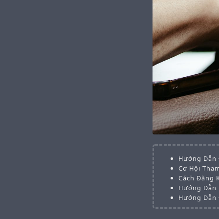
Hướng Dẫn Đ
Cơ Hội Tham
Cách Đăng K
Hướng Dẫn T
Hướng Dẫn Đ