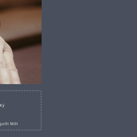
 Ký
gười Mới