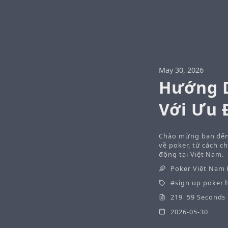
May 30, 2026
Hướng D
Với Ưu 
Chào mừng bạn đến 
về poker, từ cách c
động tại Việt Nam.
Poker Việt Nam
sign up poker 
219 59 Seconds
2026-05-30