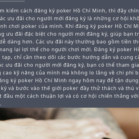
m kiếm cách đăng ký poker Hồ Chí Minh, thì đây chính
ác ưu đãi cho người mới đăng ký là những cơ hội khô
ình chơi poker của mình. Khi đăng ký poker Hồ Chí M
 ưu đãi đặc biệt cho người mới đăng ký, giúp bạn t
dễ dàng hơn. Các ưu đãi này thường bao gồm tiền t
mang lại lợi thế cho người chơi mới. Đăng ký poker H
tạp, chỉ cần theo dõi các bước hướng dẫn và cung c
các ưu đãi cho người mới đăng ký, bạn có thể tham gia
 cao kỹ năng của mình mà không lo lắng về chi phí 
ăng ký poker Hồ Chí Minh ngay hôm nay để tận dụng
ký và bước vào thế giới poker đầy thử thách và thú vị
t đầu một cách thuận lợi và có cơ hội chiến thắng v
.