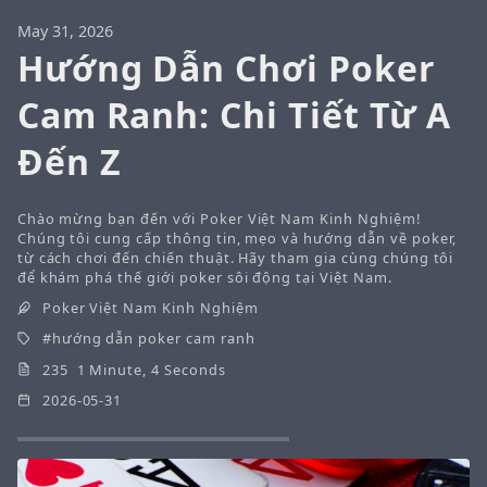
May 31, 2026
Hướng Dẫn Chơi Poker
Cam Ranh: Chi Tiết Từ A
Đến Z
Chào mừng bạn đến với Poker Việt Nam Kinh Nghiệm!
Chúng tôi cung cấp thông tin, mẹo và hướng dẫn về poker,
từ cách chơi đến chiến thuật. Hãy tham gia cùng chúng tôi
để khám phá thế giới poker sôi động tại Việt Nam.
Poker Việt Nam Kinh Nghiệm
hướng dẫn poker cam ranh
235 1 Minute, 4 Seconds
2026-05-31