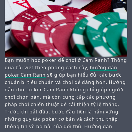
Bạn muốn học poker để chơi ở Cam Ranh? Thông
qua bài viết theo phong cách này,
hướng dẫn
poker Cam Ranh
sẽ giúp bạn hiểu đủ, các bước
chuẩn bị tiêu chuẩn và chơi dễ dàng hơn. Hướng
dẫn chơi poker Cam Ranh không chỉ giúp người
chơi chọn bàn, mà còn cung cấp các phương
pháp chơi chiến thuật để cải thiện tỷ lệ thắng.
Trước khi bắt đầu, bước đầu tiên là nắm vững
những quy tắc poker cơ bản và cách thu thập
thông tin về bộ bài của đối thủ. Hướng dẫn