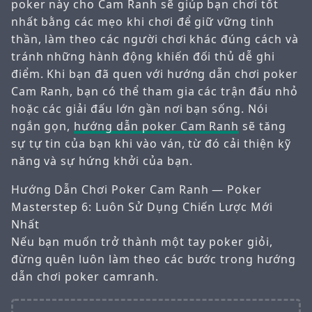
poker này cho Cam Ranh sẽ giúp bạn chơi tốt
nhất bằng các mẹo khi chơi để giữ vững tinh
thần, làm theo các người chơi khác đúng cách và
tránh những hành động khiến đối thủ dễ ghi
điểm. Khi bạn đã quen với hướng dẫn chơi poker
Cam Ranh, bạn có thể tham gia các trận đấu nhỏ
hoặc các giải đấu lớn gần nơi bạn sống. Nói
ngắn gọn,
hướng dẫn poker Cam Ranh
sẽ tăng
sự tự tin của bạn khi vào ván, từ đó cải thiện kỹ
năng và sự hứng khởi của bạn.
Hướng Dẫn Chơi Poker Cam Ranh — Poker
Masterstep 6: Luôn Sử Dụng Chiến Lược Mới
Nhất
Nếu bạn muốn trở thành một tay poker giỏi,
đừng quên luôn làm theo các bước trong hướng
dẫn chơi poker camranh.