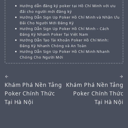
Hướng dẫn đăng ký poker tại Hồ Chí Minh với ưu
đãi cho người mới đăng ký
Hướng Dẫn Sign Up Poker Hồ Chí Minh và Nhận Ưu
Đãi Cho Người Mới Đăng Ký
Hướng Dẫn Sign Up Poker Hồ Chí Minh – Cách
Đăng Ký Nhanh Poker Tại Việt Nam
Hướng Dẫn Tạo Tài Khoản Poker Hồ Chí Minh:
Đăng Ký Nhanh Chóng và An Toàn
Hướng Dẫn Sign Up Poker Hồ Chí Minh Nhanh
Chóng Cho Người Mới
Khám Phá Nền Tảng
Khám Phá Nền Tảng
Poker Chính Thức
Poker Chính Thức
Tại Hà Nội
Tại Hà Nội