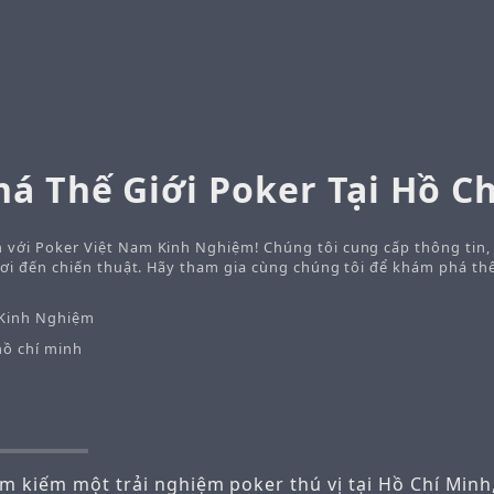
á Thế Giới Poker Tại Hồ C
với Poker Việt Nam Kinh Nghiệm! Chúng tôi cung cấp thông tin
hơi đến chiến thuật. Hãy tham gia cùng chúng tôi để khám phá thế
 Kinh Nghiệm
hồ chí minh
m kiếm một trải nghiệm poker thú vị tại Hồ Chí Minh