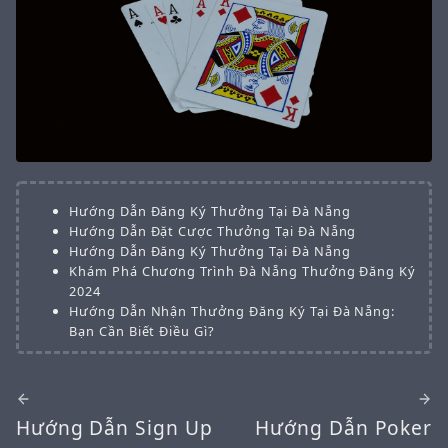
Hướng Dẫn Đăng Ký Thưởng Tại Đà Nẵng
Hướng Dẫn Đặt Cược Thưởng Tại Đà Nẵng
Hướng Dẫn Đăng Ký Thưởng Tại Đà Nẵng
Khám Phá Chương Trình Đà Nẵng Thưởng Đăng Ký
2024
Hướng Dẫn Nhận Thưởng Đăng Ký Tại Đà Nẵng:
Bạn Cần Biết Điều Gì?
Hướng Dẫn Sign Up
Hướng Dẫn Poker