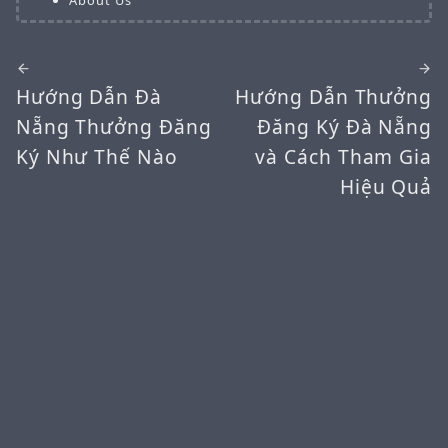
About Us
Hướng Dẫn Đà
Hướng Dẫn Thưởng
Nẵng Thưởng Đăng
Đăng Ký Đà Nẵng
Ký Như Thế Nào
và Cách Tham Gia
Hiệu Quả