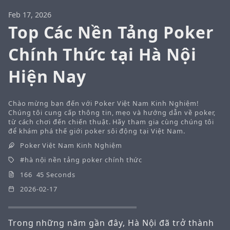
Feb 17, 2026
Top Các Nền Tảng Poker
Chính Thức tại Hà Nội
Hiện Nay
Chào mừng bạn đến với Poker Việt Nam Kinh Nghiệm!
Chúng tôi cung cấp thông tin, mẹo và hướng dẫn về poker,
từ cách chơi đến chiến thuật. Hãy tham gia cùng chúng tôi
để khám phá thế giới poker sôi động tại Việt Nam.
Poker Việt Nam Kinh Nghiệm
hà nội nền tảng poker chính thức
166 45 Seconds
2026-02-17
Trong những năm gần đây, Hà Nội đã trở thành