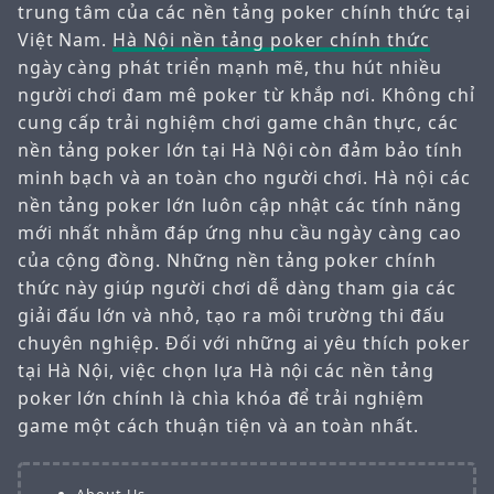
trung tâm của các nền tảng poker chính thức tại
Việt Nam.
Hà Nội nền tảng poker chính thức
ngày càng phát triển mạnh mẽ, thu hút nhiều
người chơi đam mê poker từ khắp nơi. Không chỉ
cung cấp trải nghiệm chơi game chân thực, các
nền tảng poker lớn tại Hà Nội còn đảm bảo tính
minh bạch và an toàn cho người chơi. Hà nội các
nền tảng poker lớn luôn cập nhật các tính năng
mới nhất nhằm đáp ứng nhu cầu ngày càng cao
của cộng đồng. Những nền tảng poker chính
thức này giúp người chơi dễ dàng tham gia các
giải đấu lớn và nhỏ, tạo ra môi trường thi đấu
chuyên nghiệp. Đối với những ai yêu thích poker
tại Hà Nội, việc chọn lựa Hà nội các nền tảng
poker lớn chính là chìa khóa để trải nghiệm
game một cách thuận tiện và an toàn nhất.