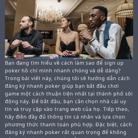
Bạn đang tìm hiểu về cách làm sao để sign up
poker hồ chí minh nhanh chóng và dễ dàng?
Trong bài viết này, chúng tôi sẽ hướng dẫn cách
đăng ký nhanh poker giúp bạn bắt đầu chơi
game một cách thuận tiện nhất tại thành phố sôi
động này. Để bắt đầu, bạn cần chọn nhà cái uy
tín và truy cập vào trang web của họ. Tiếp theo,
hãy điền đầy đủ thông tin cá nhân và lựa chọn
phương thức thanh toán phù hợp. Đặc biệt, cách
đăng ký nhanh poker rất quan trọng để không