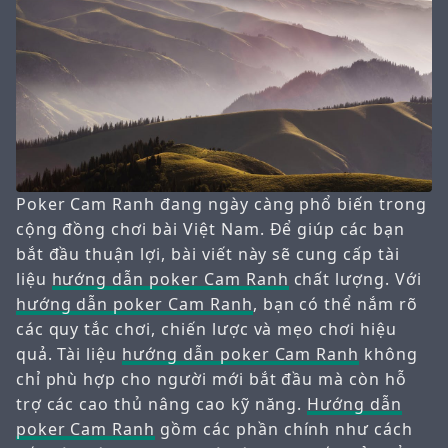
Poker Cam Ranh đang ngày càng phổ biến trong
cộng đồng chơi bài Việt Nam. Để giúp các bạn
bắt đầu thuận lợi, bài viết này sẽ cung cấp tài
liệu
hướng dẫn poker Cam Ranh
chất lượng. Với
hướng dẫn poker Cam Ranh
, bạn có thể nắm rõ
các quy tắc chơi, chiến lược và mẹo chơi hiệu
quả. Tài liệu
hướng dẫn poker Cam Ranh
không
chỉ phù hợp cho người mới bắt đầu mà còn hỗ
trợ các cao thủ nâng cao kỹ năng.
Hướng dẫn
poker Cam Ranh
gồm các phần chính như cách