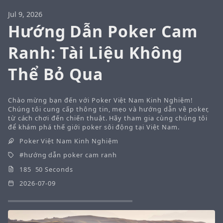
Jul 9, 2026
Hướng Dẫn Poker Cam
Ranh: Tài Liệu Không
Thể Bỏ Qua
Chào mừng bạn đến với Poker Việt Nam Kinh Nghiệm!
Chúng tôi cung cấp thông tin, mẹo và hướng dẫn về poker,
từ cách chơi đến chiến thuật. Hãy tham gia cùng chúng tôi
để khám phá thế giới poker sôi động tại Việt Nam.
Poker Việt Nam Kinh Nghiệm
hướng dẫn poker cam ranh
185 50 Seconds
2026-07-09